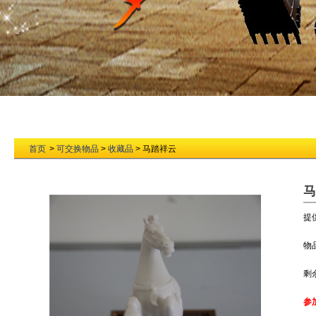
首页
>
可交换物品
>
收藏品
> 马踏祥云
马
提
物
剩
参