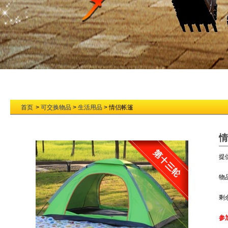
首页
>
可交换物品
>
生活用品
> 情侣帐篷
情
提
物
剩
参